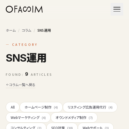
本文へスキップ
メニュ
ホーム
/
コラム
/
SNS運用
— CATEGORY
SNS運用
9
FOUND:
ARTICLES
コラム一覧へ戻る
All
ホームページ制作
リスティング広告運用代行
(4)
(4)
Webマーケティング
オウンドメディア制作
(4)
(7)
コンサルティング
SEO対策
Webサポート
(2)
(30)
(3)