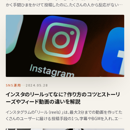
かく手間ひまをかけて投稿したのに、たくさんの人から反応がないと
残念ですよね。 フォロワー数は多いほど良い！という…
SNS運用
2024.05.28
インスタのリールってなに？作り方のコツとストーリ
ーズやフィード動画の違いを解説
インスタグラムの「リール（reels）」は、最大3分までの動画を作ってた
くさんのユーザーに届ける投稿手段の1つ。字幕やBGMを入れ、エフ
ェクトやスタンプなどを使いながら楽しく編集で…