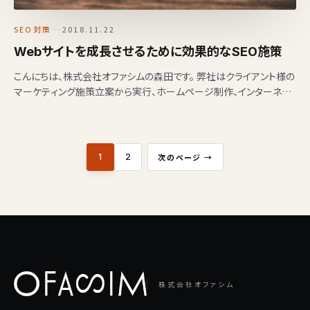
SEO対策
2018.11.22
Webサイトを成長させるために効果的なSEO施策
こんにちは、株式会社オファシムの森田です。 弊社はクライアント様の
マーケティング施策立案から実行、ホームページ制作、インターネッ
ト広告運用代行、ショップ運用代行など様々な事業…
投稿のページ送り
1
2
次のページ →
株式会社オファシム