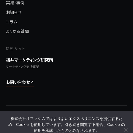
実績・事例
お知らせ
コラム
よくある質問
関連サイト
福井マーケティング研究所
マーケティング支援事業
お問い合わせ
© 2026 株式会社オファシム All Rights Reserved.
株式会社オファシムではよりよいエクスペリエンスを提供するた
プライバシーポリシー
利用規約
特定商取引法に基づく表記
サイトマップ
よくある質問
め、Cookie を使用しています。引き続き閲覧する場合、Cookie の
使用を承諾したものとみなされます。