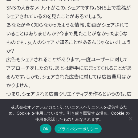
SNSの大きなメリットがこの、シェアですね。SNS上で投稿が
シェアされているのを見たことがあるでしょう。
あなたが全く知らなかったような情報、動画がシェアされて
いることはありませんか？今まで見たことがなかったような
ものでも、友人のシェアで知ることがあるんじゃないでしょう
か？
広告もシェアされることがあります。一度ユーザーに対して
アプローチをしたのち、あとは勝手に広まってくれることがあ
るんです。しかも、シェアされた広告に対しては広告費用はか
かりません。
つまり、シェアされる広告クリエイティブを作るというのも、広
告効果を高めるためには大事なポイントなんです。
株式会社オファシムではよりよいエクスペリエンスを提供するた
シェアされることによってどんどんあなたの商品やサービス
め、Cookie を使用しています。引き続き閲覧する場合、Cookie の
が拡散されていきます。そうすれば、あなたの商品に対して興
使用を承諾したものとみなされます。
味を持ってくれる人も現れるでしょう。思わぬところから成約
OK
プライバシーポリシー
するかもしれません。