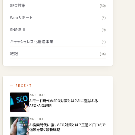
SEO対策
(30)
Webサポート
(3)
SNS運用
(9)
キャッシュレス化推進事業
(3)
雑記
(34)
— RECENT
2025.10.15
AIモード時代のSEO対策とは？AIに選ばれる
AEO・AIO戦略
2025.10.15
AI検索時代に強いSEO対策とは？王道×口コミで
信頼を築く最新戦略