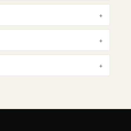
+
+
+