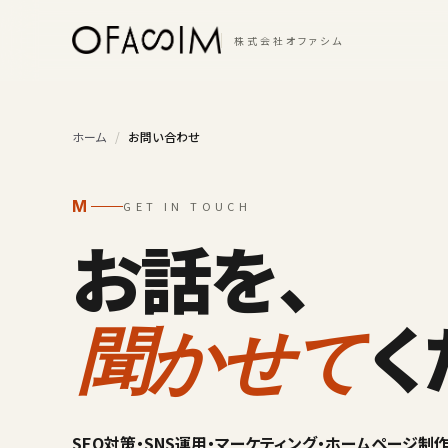
本文へスキップ
株式会社オファシム
ホーム
/
お問い合わせ
M
GET IN TOUCH
お話を、
く
聞かせて
SEO対策・SNS運用・マーケティング・ホームページ制