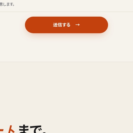
意します。
まで。
ート