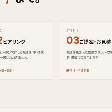
 2
STEP 3
2
03
ヒアリング
ご提案・お見積
イン60分で詳しくお話を伺います。
お話を踏まえた最適なプランと
一切いただきません。
を、書面でご提示します。
60分・無料
通常 5〜7営業日