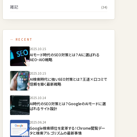
雑記
(34)
— RECENT
2025.10.15
AIモード時代のSEO対策とは？AIに選ばれる
AEO・AIO戦略
2025.10.15
AI検索時代に強いSEO対策とは？王道×口コミで
信頼を築く最新戦略
2025.10.14
AI時代のSEO対策とは？GoogleのAIモードに選
ばれるサイト設計
2025.06.24
Google検索順位を変革する！Chrome閲覧デー
タと検索アルゴリズムの最新事情