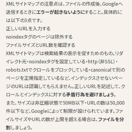
XMLサイトマップの注意点は、ファイルの作成後、Googleへ
送信するときに
エラーが起きないように
すること。具体的に
は以下の3点です。
正しいURLを入力する
noindexタグのページは除外する
ファイルサイズとURL数を確認する
XMLサイトマップは検索結果の表示を促すためのもの。リダ
イレクト元・noindexタグを設定している・http（非SSL）・
robots.txtでクロールをブロックしている・canonicalで別の
ページを正規指定しているなど、インデックスさせないペー
ジのURLは認識してもらえません。正しいURLを記述して、ク
ロールとインデックスに対する
矛盾行為を避けましょう
。
また、サイズは非圧縮状態で50MB以下・URLの数は50,000
件以下など、Googleによって制限が設けられています。ファ
イルサイズやURLの数が上限を超える場合は、
ファイルを分
割
しましょう。