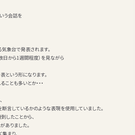
いう会話を
る気象台で発表
されます。
数日から1週間程度）を見ながら
発表という形
になります。
ることも多いとか・・・
、
を断言しているかのような表現を使用していました。
殺到
したことから、
がありました。
く集まり、