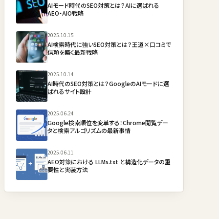
AIモード時代のSEO対策とは？AIに選ばれる
AEO・AIO戦略
2025.10.15
AI検索時代に強いSEO対策とは？王道×口コミで
信頼を築く最新戦略
2025.10.14
AI時代のSEO対策とは？GoogleのAIモードに選
ばれるサイト設計
2025.06.24
Google検索順位を変革する！Chrome閲覧デー
タと検索アルゴリズムの最新事情
2025.06.11
AEO対策における LLMs.txt と構造化データの重
要性と実装方法