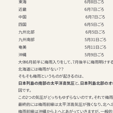
東海
6月8日ごろ
近畿
6月7日ごろ
中国
6月7日ごろ
四国
6月5日ごろ
九州北部
6月5日ごろ
九州南部
5月31日ごろ
奄美
5月11日ごろ
沖縄
5月9日ごろ
大体6月前半に梅雨入りをして、7月後半に梅雨明けする
北海道には梅雨がない？？
そもそも梅雨というものが起きるのは、
日本列島の南部の太平洋高気圧
と、
日本列島北部のオ
因
です。
この2つの気圧がどっちもゆずらないのです。それで梅雨
最終的には梅雨前線は太平洋高気圧が強くなり、北へ北
梅雨前線は沖縄から上へとあがっていきますが、一般的