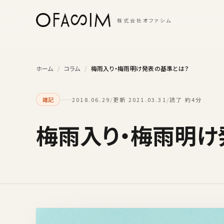
本文へスキップ
株式会社オファシム
ホーム
/
コラム
/
梅雨入り・梅雨明け発表の基準とは？
雑記
2018.06.29
/
更新 2021.03.31
/
読了 約4分
梅雨入り・梅雨明け