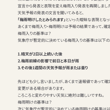
宣言から発表と表現を変え梅雨入り発表を再開
しまし
天気予報の発表の文言を聞いてみると、
「梅雨明けしたとみられます」
といった曖昧な表現となっ
あくまで梅雨入り・梅雨明けは予報の結果であって、確
梅雨入りの基準は？
気象庁が暫定的に決めている梅雨入りの基準は以下の3
1.晴天が2日以上続いた後
2.梅雨前線の影響で前日と本日が雨
3.その後1週間の天気予報が雨または曇り
先ほども少し言いましたが、
あくまで速報値であって確
変更がある場合があります。
ころころと変わりやすい天気に絶対は難しいですね。
梅雨明けの基準は？
次に気象庁が暫定的に決めている梅雨明けの基準は以