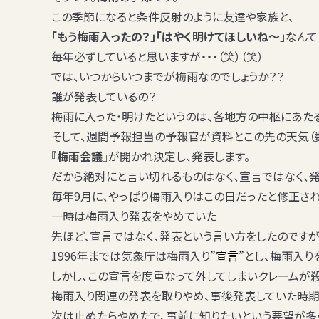
この季節になると条件反射のように友達や家族と、
「もう梅雨入ったの？」「はやく明けてほしいね～」
なんて
毎年必ずしていると思いますが・・・（笑）（笑）
では、いつからいつまでが梅雨なのでしょうか？？
誰が発表しているの？
梅雨に入った・明けたというのは、
各地方の中枢にあた
そして、週間予報担当の予報官が資料とこの先の天気（
『梅雨会議』
が開かれ決定し、発表します。
だから絶対にと言い切れるものはなく、
宣言ではなく、
毎年9月に、やっぱり梅雨入りはこの日だったと修正され
一時は梅雨入り発表をやめていた
先ほど、宣言ではなく、発表という言い方をしたのですが
1996年までは気象庁は梅雨入り
”宣言”
とし、梅雨入り
しかし、この
宣言を度重なって外してしまいクレームが
梅雨入り関連の発表を取りやめ、事後発表していた時期
次は止めたらやめたで、事前に知りたいという要望が多