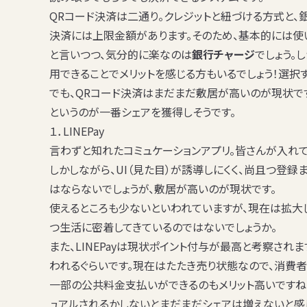
QRコード決済は二通り。クレジットと紐づける方式と、
決済には上限金額があります。そのため、基本的には使
と言いつつ、気分的に楽なのは
銀行チャージ
でしょう。
用できる
ことでメリットを感じる方もいるでしょう！選択す
でも、QRコード決済はまだまだ敷居が高いのが現状で
というのが一番シェアを獲得しそうです。
１．LINEPay
言わずと知れたコミュケーションアプリ。皆さんが入れて
しかしながら、UI（見た目）が誘導しにくく、尚且つ登
はならないでしょうが、敷居が高いのが現状です。
使えるところも少ないといわれていますが、現在は拡大
つ生活に密着してきているのではないでしょうか。
また、LINEPayは現状ポイント付与が最高と考察されま
われるぐらいです。現在はたたき売り状態なので、消費者
一部の公共料金支払いができる
のもメリット高いですね
ュアルされるかしないとまだまだシェアは増えないと感