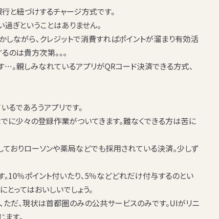
銀行と紐づけするチャージ方式です。
い過ぎということはありません。
しかしながら、クレジットで消費すれば
ポイントが溜まり有効活
るのは貴方次第。。。
す…。親しみなれているアプリがQRコード決済できる方式、
いるであろうアプリです。
録までに少々の登録作業がついてきます。難なくできる方は苦に
しておりローソンや薬局などでも採用されている決済。少しず
す。10％ポイント付いたり、5％など
どれだけ付与するの
とい
にとってはおいしいでしょう。
、ただ、現状は首都圏のみの公共サービスのみです。UIがリニ
じます。