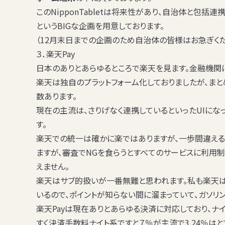
このNipponTabletは将来性があり、自治体と包括
というBIGな企画を用意しております。
（12月末日までの企画のため自治体の皆様はお急ぎく
３．楽天Pay
日本のありとあらゆるところで楽天を見ます。金融機関
楽天は独自のプラットフォーム化しておりましたが、まと
数あります。
現在の主流は、さりげなく連携しているといったUIにな
す。
楽天での統一は確かに楽ではありますが、一歩間違える
ますが、審査でNGを食らうとすべてのサービスに利用
えません。
楽天はサブ的扱いが一番無難
と思われます。私も楽天
いるので、ポイントが知らない間に溜まっていて、ガソリ
楽天Payは現在ありとあらゆる決済に対応しており、ナ
すく決済手数料ナイト系ですと７％が主流で3.24％は