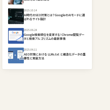
2025.10.14
AI時代のSEO対策とは？GoogleのAIモードに選
ばれるサイト設計
2025.06.24
Google検索順位を変革する！Chrome閲覧デー
タと検索アルゴリズムの最新事情
2025.06.11
AEO対策における LLMs.txt と構造化データの重
要性と実装方法