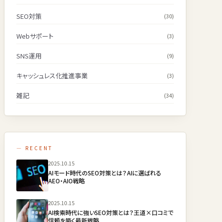
SEO対策
(30)
Webサポート
(3)
SNS運用
(9)
キャッシュレス化推進事業
(3)
雑記
(34)
— RECENT
2025.10.15
AIモード時代のSEO対策とは？AIに選ばれる
AEO・AIO戦略
2025.10.15
AI検索時代に強いSEO対策とは？王道×口コミで
信頼を築く最新戦略