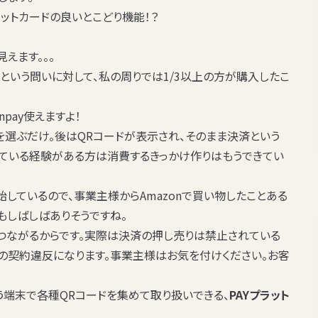
レジットカードの良いとこどり機能！？
えます。。。
？」という問いに対して、私の周りでは
1/3以上の方
が購入したこ
pay使えますよ！
ayを選ぶだけ。後はQRコードが表示され、そのまま決済という
している経験がある方は消費するきっかけ作りはもうできてい
始しているので、事業主様からAmazonで買い物したことある
ともしばしばありそうですね。
つながるからです。実際は
決済の押し売りは禁止されている
との契約違反になります。事業主様はお気を付けください。お客
etという端末で各種QRコードを集めて取り扱いできる、
PAYプラット