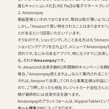
進むキャッシュレス化【LINE Pay】は電子マネー×ク
２．Amazonpay
黒船登場
といわれておりますが、現状は影が薄いように見
しかし、「Amazonで買い物をされたことはありますか
とがあるという回答いただいています。
そうなのです、
ショッピングしたことある方はもうAmazon
ショッピングアプリを立ち上げ、メニューでAmazonp
流れです。なじみのあるアプリで、特にもうすでに決済
る。それが
Amazonpay
です。
今、Amazonは
決済手数料2年間無料キャンペーン
を開
場合、「Amazonpay使えますよ。」なんて案内されるこ
それは、Amazonで決済してくれたら事業主様は利益に
ので、ごり押しだったら他社クレジットカード会社さん
様が最終的には決済方法を選べます。
Amazonpayのプラットフォームは、NipponTabl
ホーム端末
の中に入っております。