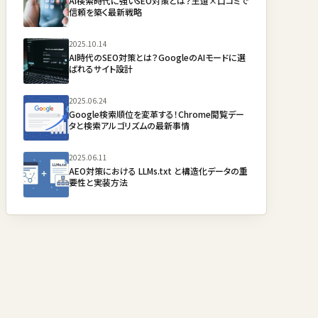
AI検索時代に強いSEO対策とは？王道×口コミで
信頼を築く最新戦略
2025.10.14
AI時代のSEO対策とは？GoogleのAIモードに選
ばれるサイト設計
2025.06.24
Google検索順位を変革する！Chrome閲覧デー
タと検索アルゴリズムの最新事情
2025.06.11
AEO対策における LLMs.txt と構造化データの重
要性と実装方法