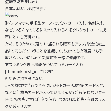
盗難を防ぎましょう！
貴重品はいつも持ち歩く
財布・スマホの手帳型ケース・カバン・カード入れ・名刺入れ
など、いろんなところにスッと入れられるクレジットカード。携
帯にとても便利です。
ただ、そのためか、落とす・盗られる確率もアップ。
現金（貴重
品）と同じ
だということを意識して、ちょっとした離席でも手
放さないようにしょう！災害時も一緒に避難です。
▼スキミング防止機能がついているカード入れ
[itemlink post_id=”1229″]
むやみに持ち出さない
1人で複数枚発行できるクレジットカード。財布・カード入れ
などに何枚もカードが入っていませんか？普段使わないカー
ドは、
持ち歩かずに自宅で保管
しておけば、紛失・盗難のリス
クが減らせます。