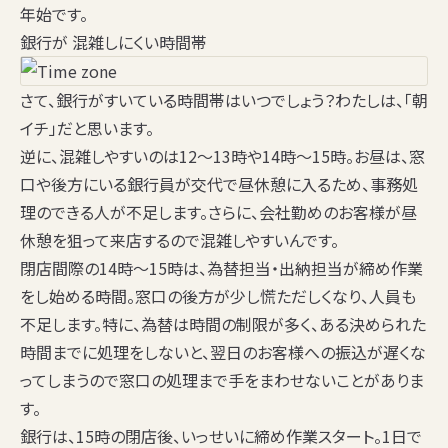
年始です。
銀行が 混雑しにくい時間帯
さて、銀行がすいている時間帯はいつでしょう？わたしは、
「朝
イチ」
だと思います。
逆に、混雑しやすいのは
12～13時
や
14時～15時
。お昼は、窓
口や後方にいる銀行員が交代で昼休憩に入るため、事務処
理のできる人が不足します。さらに、会社勤めのお客様が昼
休憩を狙って来店するので混雑しやすいんです。
閉店間際の14時～15時は、為替担当・出納担当が締め作業
をし始める時間。窓口の後方が少し慌ただしくなり、人員も
不足します。特に、為替は時間の制限が多く、ある決められた
時間までに処理をしないと、翌日のお客様への振込が遅くな
ってしまうので窓口の処理まで手をまわせないことがありま
す。
銀行は、15時の閉店後、いっせいに締め作業スタート。1日で