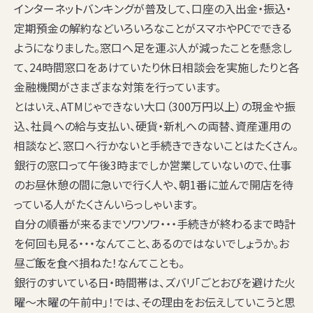
インターネットバンキングが普及して、口座の入出金・振込・
定期預金の解約などいろいろなことがスマホやPCでできる
ようになりました。窓口へ足を運ぶ人が減ったことを懸念し
て、24時間窓口をあけていたり休日相談会を実施したりと各
金融機関がさまざまな対策を行っています。
とはいえ、ATMじゃできない大口（300万円以上）の現金や振
込、社員への給与支払い、硬貨・新札への両替、資産運用の
相談など、窓口へ行かないと手続きできないことはたくさん。
銀行の窓口って午後3時までしか営業していないので、仕事
のお昼休憩の間に急いで行く人や、朝1番に並んで開店を待
っている人がたくさんいらっしゃいます。
自分の順番が来るまでソワソワ
・・・
手続きが終わるまで時計
を何回も見る
・・・なんてこと、あるのではないでしょうか。
お
昼ご飯を食べ損ねた！
なんてことも。
銀行のすいている日・時間帯は、ズバリ
「ごとおびを避けた火
曜～木曜の午前中」！
では、その理由をお伝えしていこうと思