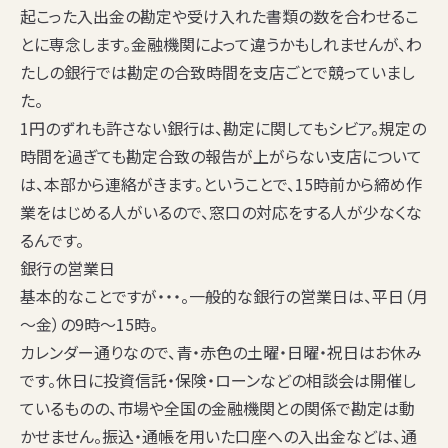
起こった入出金の勘定や受け入れた書類の数を合わせるこ
とに専念します。金融機関によって違うかもしれませんが、わ
たしの銀行では勘定の合致時間を支店ごとで競っていまし
た。
1円のずれも許さない銀行は、勘定に関してもシビア。規定の
時間を過ぎても勘定合致の報告が上がらない支店について
は、本部から連絡がきます。ということで、15時前から締め作
業をはじめる人がいるので、
窓口の対応をする人が少なくな
る
んです。
銀行の営業日
基本的なことですが・・・。一般的な銀行の営業日は、
平日（月
～金）の9時～15時。
カレンダー通りなので、
青・赤色の土曜・日曜・祝日はお休み
です。休日に投資信託・保険・ローンなどの相談会は開催し
ているものの、市場や全国の金融機関との関係で勘定は動
かせません。振込・通帳を用いた口座への入出金などは、通