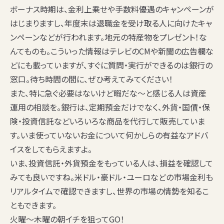
ボーナス時期は、
金利上乗せや手数料優遇のキャンペーン
が
はじまりますし、年度末は退職金を受け取る人に向けたキャ
ンペーンなどが行われます。地元の特産物をプレゼント！な
んてものも。こういった情報はテレビのCMや新聞の広告欄な
どにも載っていますが、すぐに質問・実行ができるのは銀行の
窓口。待ち時間の間に、ぜひ考えてみてください！
また、特に急ぐ必要はないけど暇だな～と感じる人は
資産
運用の相談
を。銀行は、定期預金だけでなく、外貨・国債・保
険・投資信託などいろいろな商品を代行して販売していま
す。いま使っていないお金について何かしらの有益なアドバ
イスをしてもらえますよ。
いま、投資信託・外貨預金をもっている人は、損益を確認して
みても良いですね。米ドル・豪ドル・ユーロなどの市場金利も
リアルタイムで確認できますし、世界の市場の情勢を知るこ
ともできます。
火曜～木曜の朝イチを狙ってGO！