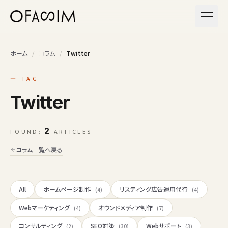
本文へスキップ
メニュ
ホーム
/
コラム
/
Twitter
— TAG
Twitter
2
FOUND:
ARTICLES
コラム一覧へ戻る
All
ホームページ制作
リスティング広告運用代行
(4)
(4)
Webマーケティング
オウンドメディア制作
(4)
(7)
コンサルティング
SEO対策
Webサポート
(2)
(30)
(3)