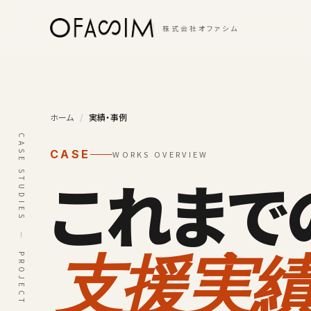
本文へスキップ
株式会社オファシム
ホーム
/
実績・事例
CASE STUDIES — PROJECT ARCHIVE
CASE
WORKS OVERVIEW
これまで
支援実