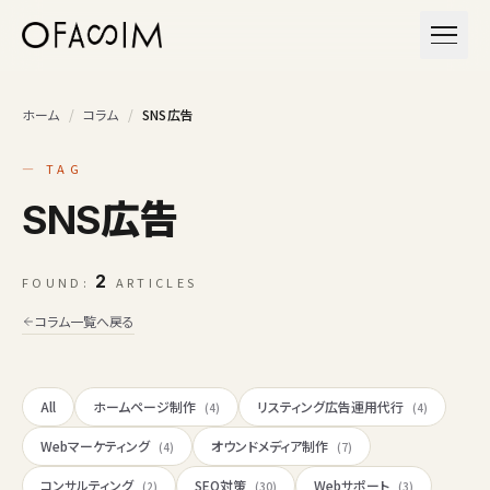
本文へスキップ
メニュ
ホーム
/
コラム
/
SNS広告
— TAG
SNS広告
2
FOUND:
ARTICLES
コラム一覧へ戻る
All
ホームページ制作
リスティング広告運用代行
(4)
(4)
Webマーケティング
オウンドメディア制作
(4)
(7)
コンサルティング
SEO対策
Webサポート
(2)
(30)
(3)