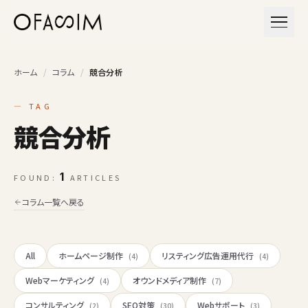
本文へスキップ
メニュ
ホーム
/
コラム
/
競合分析
— TAG
競合分析
1
FOUND:
ARTICLES
コラム一覧へ戻る
All
ホームページ制作
リスティング広告運用代行
(4)
(4)
Webマーケティング
オウンドメディア制作
(4)
(7)
コンサルティング
SEO対策
Webサポート
(2)
(30)
(3)