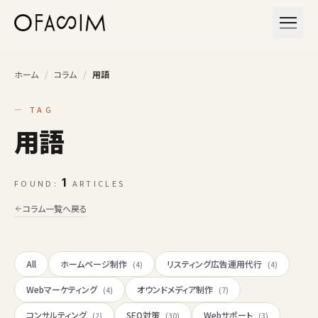
本文へスキップ
メニュ
ホーム
/
コラム
/
用語
— TAG
用語
1
FOUND:
ARTICLES
コラム一覧へ戻る
All
ホームページ制作
リスティング広告運用代行
(4)
(4)
Webマーケティング
オウンドメディア制作
(4)
(7)
コンサルティング
SEO対策
Webサポート
(2)
(30)
(3)