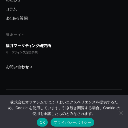
コラム
よくある質問
関連サイト
福井マーケティング研究所
マーケティング支援事業
お問い合わせ
© 2026 株式会社オファシム All Rights Reserved.
株式会社オファシムではよりよいエクスペリエンスを提供するた
プライバシーポリシー
利用規約
特定商取引法に基づく表記
サイトマップ
よくある質問
め、Cookie を使用しています。引き続き閲覧する場合、Cookie の
使用を承諾したものとみなされます。
OK
プライバシーポリシー