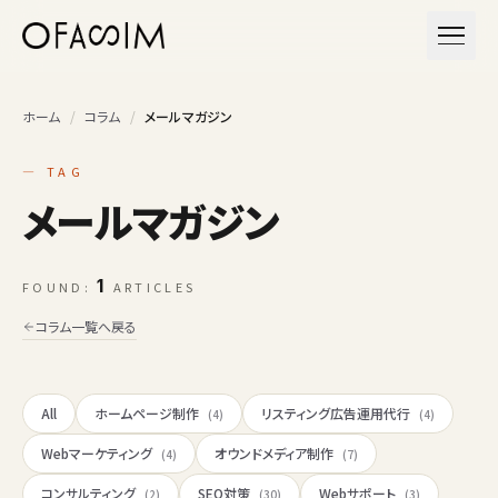
本文へスキップ
メニュ
ホーム
/
コラム
/
メールマガジン
— TAG
メールマガジン
1
FOUND:
ARTICLES
コラム一覧へ戻る
All
ホームページ制作
リスティング広告運用代行
(4)
(4)
Webマーケティング
オウンドメディア制作
(4)
(7)
コンサルティング
SEO対策
Webサポート
(2)
(30)
(3)