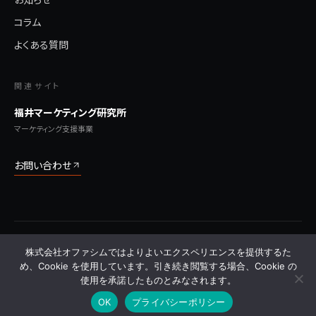
コラム
よくある質問
関連サイト
福井マーケティング研究所
マーケティング支援事業
お問い合わせ
© 2026 株式会社オファシム All Rights Reserved.
株式会社オファシムではよりよいエクスペリエンスを提供するた
プライバシーポリシー
利用規約
特定商取引法に基づく表記
サイトマップ
よくある質問
め、Cookie を使用しています。引き続き閲覧する場合、Cookie の
使用を承諾したものとみなされます。
OK
プライバシーポリシー