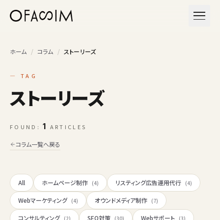
本文へスキップ
メニュ
ホーム
/
コラム
/
ストーリーズ
— TAG
ストーリーズ
1
FOUND:
ARTICLES
コラム一覧へ戻る
All
ホームページ制作
リスティング広告運用代行
(4)
(4)
Webマーケティング
オウンドメディア制作
(4)
(7)
コンサルティング
SEO対策
Webサポート
(2)
(30)
(3)