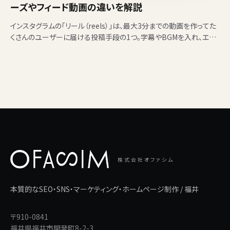
ーズやフィード動画の違いを解説
インスタグラムの「リール（reels）」は、最大3分までの動画を作ってた
くさんのユーザーに届ける投稿手段の1つ。字幕やBGMを入れ、エフ
ェクトやスタンプなどを使いながら楽しく編集で…
株式会社オファシム
本質的なSEO・SNS・マーケティング・ホームページ制作 / 福井
〒910-0841
福井県福井市開発町8-2-3