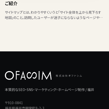
ご紹介
サイトマップとは、わかりやすくいうと「サイト全体を上から見下ろす
地図」のこと。訪問したユーザーが迷子にならないようなページや、
検索エンジンにすばやく見つけてもらえるようなファイルで…
株式会社オファシム
本質的なSEO・SNS・マーケティング・ホームページ制作 / 福井
〒910-0841
福井県福井市開発町8-2-3