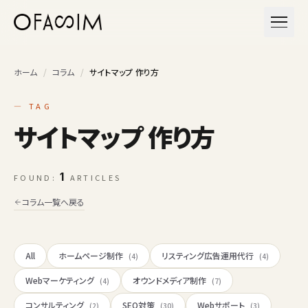
本文へスキップ
メニュ
ホーム
/
コラム
/
サイトマップ 作り方
— TAG
サイトマップ 作り方
1
FOUND:
ARTICLES
コラム一覧へ戻る
All
ホームページ制作
リスティング広告運用代行
(4)
(4)
Webマーケティング
オウンドメディア制作
(4)
(7)
コンサルティング
SEO対策
Webサポート
(2)
(30)
(3)