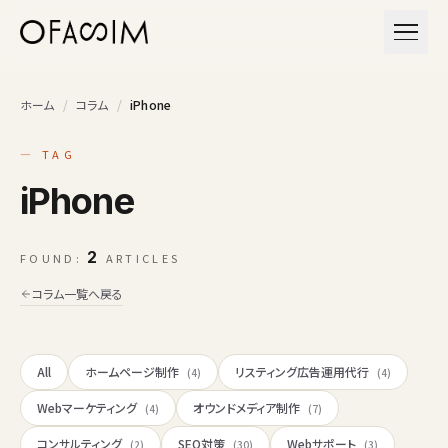
本文へスキップ
メニュ
ホーム
/
コラム
/
iPhone
— TAG
iPhone
2
FOUND:
ARTICLES
コラム一覧へ戻る
All
ホームページ制作
リスティング広告運用代行
(4)
(4)
Webマーケティング
オウンドメディア制作
(4)
(7)
コンサルティング
SEO対策
Webサポート
(2)
(30)
(3)