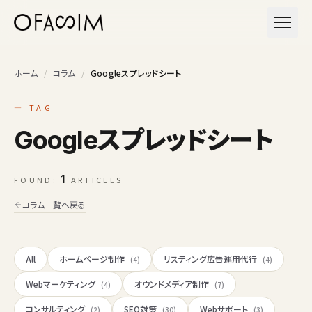
本文へスキップ
メニュ
ホーム
/
コラム
/
Googleスプレッドシート
— TAG
Googleスプレッドシート
1
FOUND:
ARTICLES
コラム一覧へ戻る
All
ホームページ制作
リスティング広告運用代行
(4)
(4)
Webマーケティング
オウンドメディア制作
(4)
(7)
コンサルティング
SEO対策
Webサポート
(2)
(30)
(3)