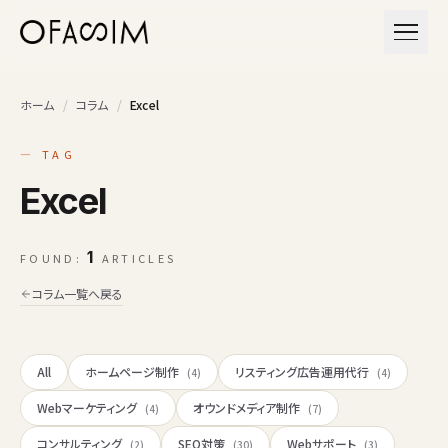
本文へスキップ
メニュ
ホーム
/
コラム
/
Excel
— TAG
Excel
1
FOUND:
ARTICLES
コラム一覧へ戻る
All
ホームページ制作
リスティング広告運用代行
(4)
(4)
Webマーケティング
オウンドメディア制作
(4)
(7)
コンサルティング
SEO対策
Webサポート
(2)
(30)
(3)