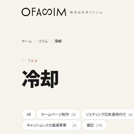
本文へスキップ
株式会社オファシム
ホーム
/
コラム
/
冷却
— TAG
冷却
All
ホームページ制作
リスティング広告運用代行
(4)
(4)
キャッシュレス化推進事業
雑記
(3)
(34)