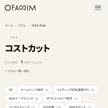
本文へスキップ
メニュ
ホーム
/
コラム
/
コストカット
— TAG
コストカット
1
FOUND:
ARTICLES
コラム一覧へ戻る
All
ホームページ制作
リスティング広告運用代行
(4)
(4)
Webマーケティング
オウンドメディア制作
(4)
(7)
コンサルティング
SEO対策
Webサポート
(2)
(30)
(3)