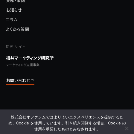
実績・事例
お知らせ
コラム
よくある質問
関連サイト
福井マーケティング研究所
マーケティング支援事業
お問い合わせ
© 2026 株式会社オファシム All Rights Reserved.
株式会社オファシムではよりよいエクスペリエンスを提供するた
プライバシーポリシー
利用規約
特定商取引法に基づく表記
サイトマップ
よくある質問
め、Cookie を使用しています。引き続き閲覧する場合、Cookie の
使用を承諾したものとみなされます。