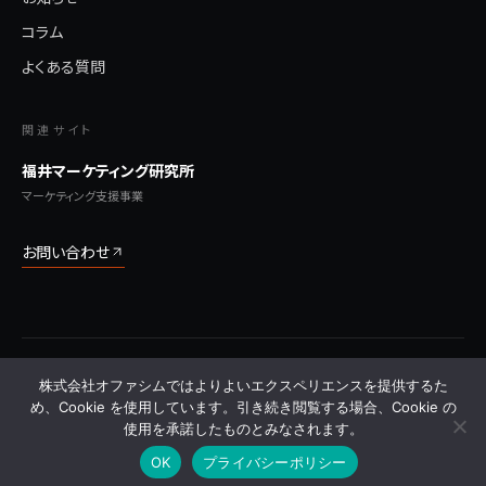
コラム
よくある質問
関連サイト
福井マーケティング研究所
マーケティング支援事業
お問い合わせ
© 2026 株式会社オファシム All Rights Reserved.
株式会社オファシムではよりよいエクスペリエンスを提供するた
プライバシーポリシー
利用規約
特定商取引法に基づく表記
サイトマップ
よくある質問
め、Cookie を使用しています。引き続き閲覧する場合、Cookie の
使用を承諾したものとみなされます。
OK
プライバシーポリシー