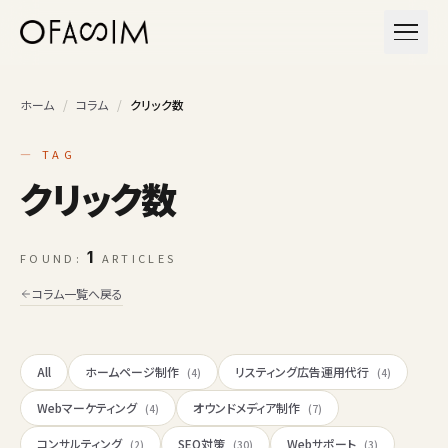
本文へスキップ
メニュ
ホーム
/
コラム
/
クリック数
— TAG
クリック数
1
FOUND:
ARTICLES
コラム一覧へ戻る
All
ホームページ制作
リスティング広告運用代行
(4)
(4)
Webマーケティング
オウンドメディア制作
(4)
(7)
コンサルティング
SEO対策
Webサポート
(2)
(30)
(3)