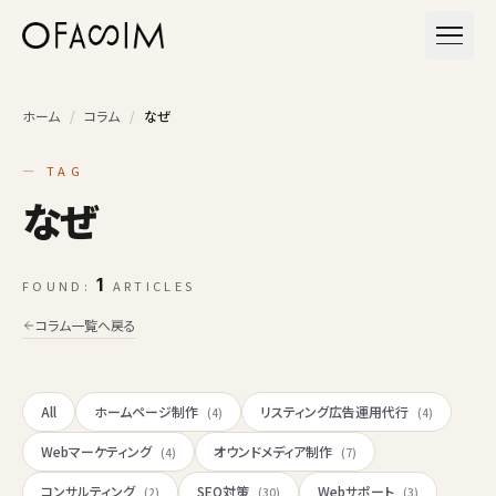
本文へスキップ
メニュ
ホーム
/
コラム
/
なぜ
— TAG
なぜ
1
FOUND:
ARTICLES
コラム一覧へ戻る
All
ホームページ制作
リスティング広告運用代行
(4)
(4)
Webマーケティング
オウンドメディア制作
(4)
(7)
コンサルティング
SEO対策
Webサポート
(2)
(30)
(3)