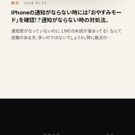
雑記
2018.01.23
iPhoneの通知がならない時には「おやすみモー
ド」を確認！？通知がならない時の対処法。
通知音がなっていないのに、LINEの未読が溜まってる！ なんて
経験のある方、多いのではないでしょうか。特に最近の
iOS11（画面録画ができるバージョン）にアップデートしてか
ら…
事業内容
会社