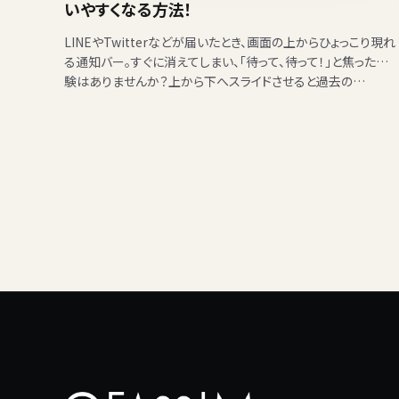
いやすくなる方法！
LINEやTwitterなどが届いたとき、画面の上からひょっこり現れ
る通知バー。すぐに消えてしまい、「待って、待って！」と焦った経
験はありませんか？上から下へスライドさせると過去の…