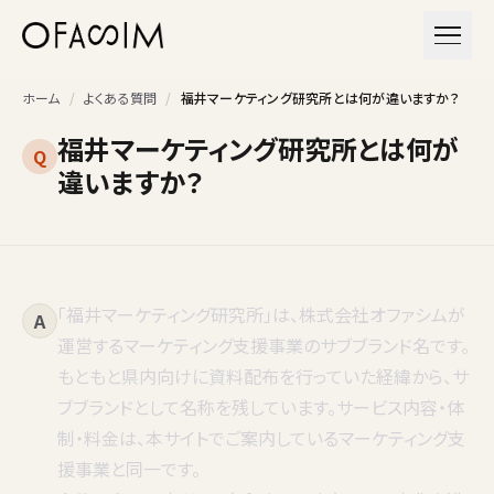
本文へスキップ
メニュ
ホーム
/
よくある質問
/
福井マーケティング研究所とは何が違いますか？
福井マーケティング研究所とは何が
Q
違いますか？
「福井マーケティング研究所」は、株式会社オファシムが
A
運営するマーケティング支援事業のサブブランド名です。
もともと県内向けに資料配布を行っていた経緯から、サ
ブブランドとして名称を残しています。サービス内容・体
制・料金は、本サイトでご案内しているマーケティング支
援事業と同一です。