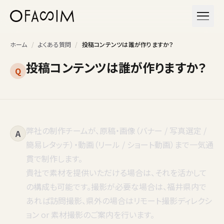
本文へスキップ
メニュ
ホーム
/
よくある質問
/
投稿コンテンツは誰が作りますか？
投稿コンテンツは誰が作りますか？
Q
弊社の制作チームが、原稿・画像（バナー / 写真選定 /
A
簡易レタッチ）・動画（リール / ショート動画）まで一気通
貫で制作します。
貴社で素材を提供いただける場合は、それを活かして
の構成も可能です。撮影が必要な場合は、福井県内で
あれば訪問撮影、県外の場合はリモート撮影ディレクシ
ョン or 素材撮影のご案内を行います。