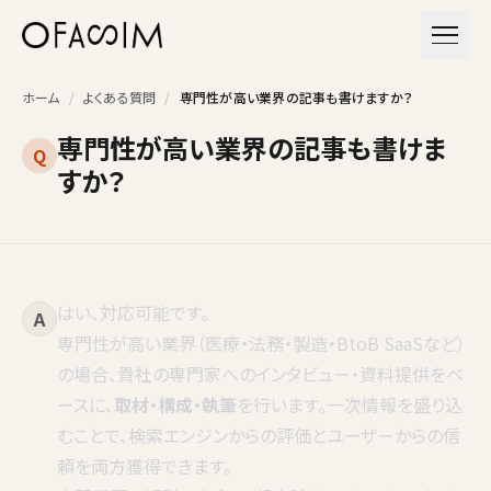
本文へスキップ
メニュ
ホーム
/
よくある質問
/
専門性が高い業界の記事も書けますか？
専門性が高い業界の記事も書けま
Q
すか？
はい、対応可能です。
A
専門性が高い業界（医療・法務・製造・BtoB SaaSなど）
の場合、貴社の専門家へのインタビュー・資料提供をベ
ースに、
取材・構成・執筆
を行います。一次情報を盛り込
むことで、検索エンジンからの評価とユーザーからの信
頼を両方獲得できます。