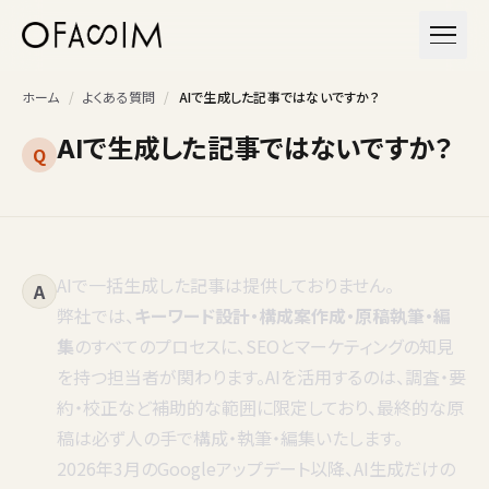
本文へスキップ
メニュ
ホーム
/
よくある質問
/
AIで生成した記事ではないですか？
AIで生成した記事ではないですか？
Q
AIで一括生成した記事は提供しておりません。
A
弊社では、
キーワード設計・構成案作成・原稿執筆・編
集
のすべてのプロセスに、SEOとマーケティングの知見
を持つ担当者が関わります。AIを活用するのは、調査・要
約・校正など補助的な範囲に限定しており、最終的な原
稿は必ず人の手で構成・執筆・編集いたします。
2026年3月のGoogleアップデート以降、AI生成だけの