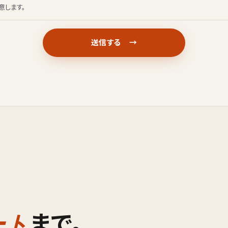
意します。
まで。
ート