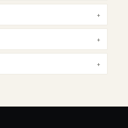
+
+
+