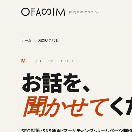
本文へスキップ
株式会社オファシム
ホーム
/
お問い合わせ
M
GET IN TOUCH
お話を、
く
聞かせて
SEO対策・SNS運用・マーケティング・ホームページ制