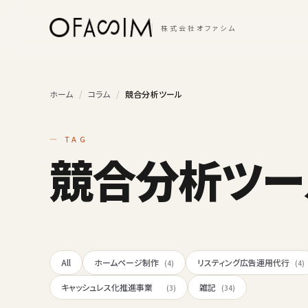
本文へスキップ
株式会社オファシム
ホーム
/
コラム
/
競合分析ツール
— TAG
競合分析ツー
All
ホームページ制作
リスティング広告運用代行
(4)
(4)
キャッシュレス化推進事業
雑記
(3)
(34)