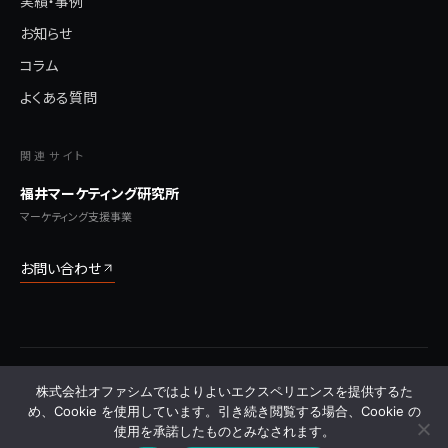
実績・事例
お知らせ
コラム
よくある質問
関連サイト
福井マーケティング研究所
マーケティング支援事業
お問い合わせ
© 2026 株式会社オファシム All Rights Reserved.
株式会社オファシムではよりよいエクスペリエンスを提供するた
プライバシーポリシー
利用規約
特定商取引法に基づく表記
サイトマップ
よくある質問
め、Cookie を使用しています。引き続き閲覧する場合、Cookie の
使用を承諾したものとみなされます。