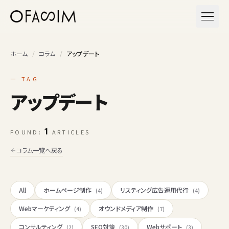
本文へスキップ
メニュ
ホーム
/
コラム
/
アップデート
— TAG
アップデート
1
FOUND:
ARTICLES
コラム一覧へ戻る
All
ホームページ制作
リスティング広告運用代行
(4)
(4)
Webマーケティング
オウンドメディア制作
(4)
(7)
コンサルティング
SEO対策
Webサポート
(2)
(30)
(3)